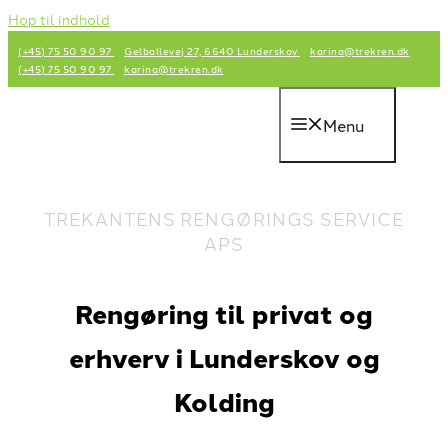
Hop til indhold
(+45) 75 50 90 97
Gelballevej 27, 6640 Lunderskov
karina@trekren.dk
(+45) 75 50 90 97
karina@trekren.dk
Menu
TREKANTENS RENGØRINGS SERVICE
APS
Rengøring til privat og
erhverv i Lunderskov og
Kolding